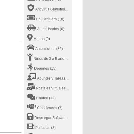
Antivirus Gratuitos
(19)
En Cartelera
(18)
AutosUsados
(6)
Mapas
(9)
Automóviles
(36)
Niños de 3 a 9 años
(17)
Deportes
(15)
Apuntes y Tareas
(38)
Postales Virtuales
(9)
Chatea
(12)
Clasificados
(7)
Descargar Software
(8)
Películas
(8)