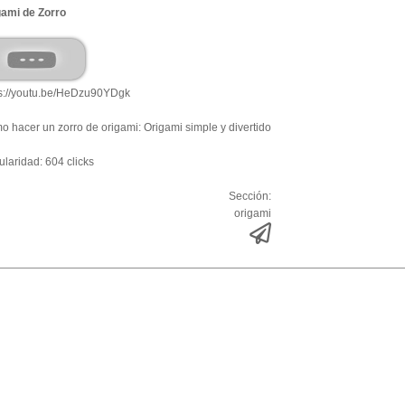
gami de Zorro
ps://youtu.be/HeDzu90YDgk
 hacer un zorro de origami: Origami simple y divertido
laridad: 604 clicks
Sección:
origami