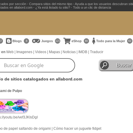
ficados por sección - Compara sitios del mismo tipo - Ayuda a que los usuarios descubran sit
ados en allabord.com - ¿Ya está listado tu sitio? - Todo a un clic de distancia
Blogs
Juegos
eShop
Todo para la Mujer
67
8
121
80
62
 en
Web
|
Imagenes
|
Videos
|
Mapas
|
Noticias
|
IMDB
|
Traducir
do de sitios catalogados en allabord.com
gami de Pulpo
s://youtu.be/vef3JKIsDgI
o de papel saltando de origami | Cómo hacer un juguete fidget