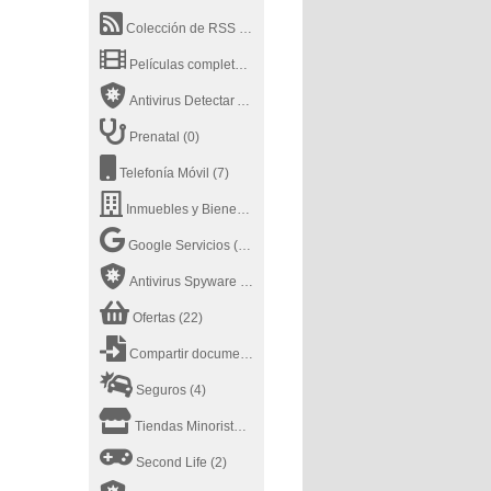
Colección de RSS
(0)
Películas completas en Youtube
(20)
Antivirus Detectar Archivo
(13)
Prenatal
(0)
Telefonía Móvil
(7)
Inmuebles y Bienes Raíces
(12)
Google Servicios
(25)
Antivirus Spyware
(5)
Ofertas
(22)
Compartir documentos online
(21)
Seguros
(4)
Tiendas Minoristas
(7)
Second Life
(2)