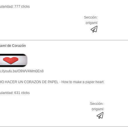
laridad: 777 clicks
Sección:
origami
gami de Corazón
ps://youtu.be/O9WV4Mm0En8
O HACER UN CORAZON DE PAPEL - How to make a paper heart
laridad: 631 clicks
Sección:
origami