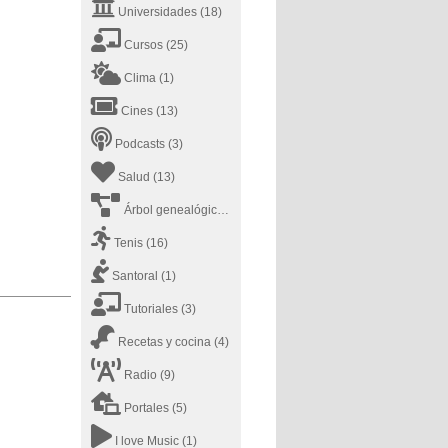
Universidades
(18)
Cursos
(25)
Clima
(1)
Cines
(13)
Podcasts
(3)
Salud
(13)
Árbol genealógico
(1)
Tenis
(16)
Santoral
(1)
Tutoriales
(3)
Recetas y cocina
(4)
Radio
(9)
Portales
(5)
I love Music
(1)