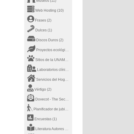
Museos
(11)
Web Hosting
(10)
Frases
(2)
Dulces
(1)
Discos Duros
(2)
Proyectos ecológicos
(2)
Sitios de la UNAM
(20)
Laboratorios clínicos
(1)
Servicios del Hogar
(7)
Vértigo
(2)
Dovecot - The Secure IMAP server
(1)
Planificador de jubilación
(1)
Encuestas
(1)
Literatura Autores
(2)