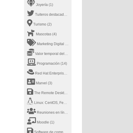
Joyería
(1)
Tuiteros destacados
(2)
Turismo
(2)
Mascotas
(4)
Marketing Digital
(5)
Valor temporal del dinero
(1)
Programación
(14)
Red Hat Enterprise Linux
(1)
Marvel
(3)
The Remote Desktop Software
(1)
Linux: CentOS, Fedora, RedHat
(2)
Reuniones en línea
(3)
Moodle
(1)
Software de computadora
(2)