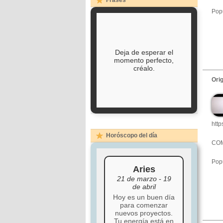
Frases
Popu
Deja de esperar el
momento perfecto,
créalo.
Ori
htt
Horóscopo del día
COM
Popu
Aries
21 de marzo - 19
de abril
Hoy es un buen día
para comenzar
nuevos proyectos.
Tu energía está en