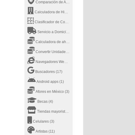
Comparación de Antivirus
(2)
Calculadora de Hipotecas MSN
(1)
Clasificador de Contenido
(14)
Servicio a Domicilio
(9)
Calculadora de ahorros
(1)
Convertir Unidades Online
(3)
Navegadores Web de Internet
(4)
Buscadores
(17)
Android apps
(1)
Afores en México
(3)
Becas
(4)
Tiendas mayoristas
(1)
Celulares
(3)
Artistas
(11)