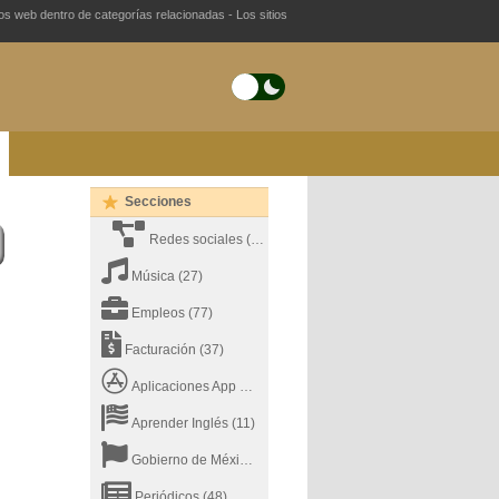
ios web dentro de categorías relacionadas - Los sitios
Secciones
Redes sociales
(26)
Música
(27)
Empleos
(77)
Facturación
(37)
Aplicaciones App Store
(22)
Aprender Inglés
(11)
Gobierno de México
(31)
Periódicos
(48)