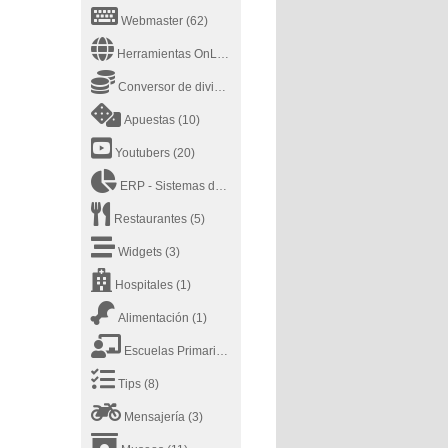
Webmaster
(62)
Herramientas OnLine
(43)
Conversor de divisas
(2)
Apuestas
(10)
Youtubers
(20)
ERP - Sistemas de planificación de recursos empresariales - Enterprise Resource Planning
Restaurantes
(5)
Widgets
(3)
Hospitales
(1)
Alimentación
(1)
Escuelas Primarias
(4)
Tips
(8)
Mensajería
(3)