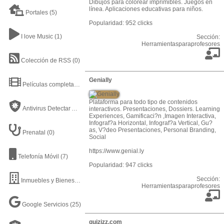
Dibujos para colorear imprimibles. Juegos en
línea. Aplicaciones educativas para niños.
Portales
(5)
Popularidad: 952 clicks
I love Music
(1)
Sección:
Herramientasparaprofesores
Colección de RSS
(0)
Genially
Películas completas en Youtube
(20)
Plataforma para todo tipo de contenidos
Antivirus Detectar Archivo
(13)
interactivos. Presentaciones, Dossiers. Learning
Experiences, Gamificaci?n ,Imagen Interactiva,
Infograf?a Horizontal, Infograf?a Vertical, Gu?
as, V?deo Presentaciones, Personal Branding,
Prenatal
(0)
Social
https://www.genial.ly
Telefonía Móvil
(7)
Popularidad: 947 clicks
Sección:
Inmuebles y Bienes Raíces
(12)
Herramientasparaprofesores
Google Servicios
(25)
quizizz.com