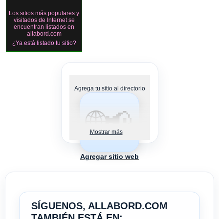
Los sitios más populares y
visitados de Internet se
encuentran listados en
allabord.com
¿Ya está listado tu sitio?
Agrega tu sitio al directorio
🌐📢
Mostrar más
Agregar sitio web
SÍGUENOS, ALLABORD.COM
TAMBIÉN ESTÁ EN: