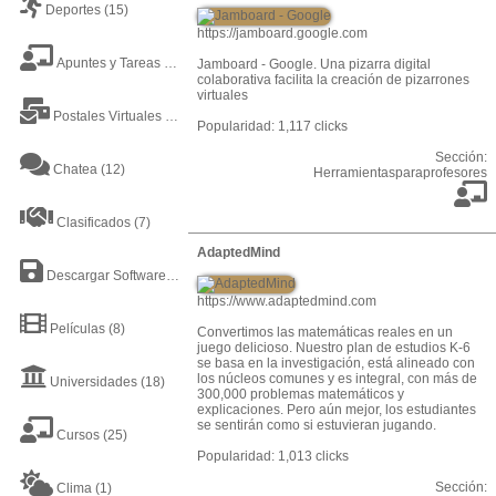
Deportes
(15)
https://jamboard.google.com
Apuntes y Tareas
(38)
Jamboard - Google. Una pizarra digital
colaborativa facilita la creación de pizarrones
virtuales
Postales Virtuales
(9)
Popularidad: 1,117 clicks
Sección:
Chatea
(12)
Herramientasparaprofesores
Clasificados
(7)
AdaptedMind
Descargar Software
(8)
https://www.adaptedmind.com
Películas
(8)
Convertimos las matemáticas reales en un
juego delicioso. Nuestro plan de estudios K-6
se basa en la investigación, está alineado con
los núcleos comunes y es integral, con más de
Universidades
(18)
300,000 problemas matemáticos y
explicaciones. Pero aún mejor, los estudiantes
se sentirán como si estuvieran jugando.
Cursos
(25)
Popularidad: 1,013 clicks
Sección:
Clima
(1)