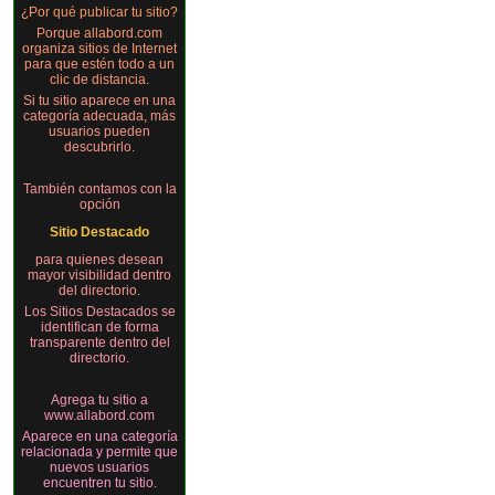
¿Por qué publicar tu sitio?
Porque allabord.com
organiza sitios de Internet
para que estén todo a un
clic de distancia.
Si tu sitio aparece en una
categoría adecuada, más
usuarios pueden
descubrirlo.
También contamos con la
opción
Sitio Destacado
para quienes desean
mayor visibilidad dentro
del directorio.
Los Sitios Destacados se
identifican de forma
transparente dentro del
directorio.
Agrega tu sitio a
www.allabord.com
Aparece en una categoría
relacionada y permite que
nuevos usuarios
encuentren tu sitio.