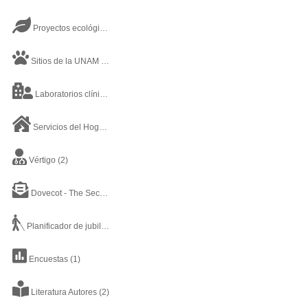
Proyectos ecológicos
(2)
Sitios de la UNAM
(20)
Laboratorios clínicos
(1)
Servicios del Hogar
(7)
Vértigo
(2)
Dovecot - The Secure IMAP server
(1)
Planificador de jubilación
(1)
Encuestas
(1)
Literatura Autores
(2)