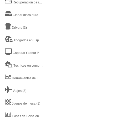
Recuperación de información disco duro
(1)
Clonar disco duro
(4)
Drivers
(3)
Abogados en España Madrid
(1)
Capturar Grabar Pantalla
(1)
Técnicos en computación y soporte técnico
(6)
Herramientas de Fondos de Inversión
(1)
Viajes
(3)
Juegos de mesa
(1)
Casas de Bolsa en México
(1)