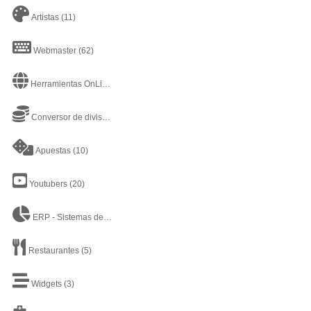
Artistas
(11)
Webmaster
(62)
Herramientas OnLine
(43)
Conversor de divisas
(2)
Apuestas
(10)
Youtubers
(20)
ERP - Sistemas de planificación de recursos empresariales - Enterprise Resource Planning
Restaurantes
(5)
Widgets
(3)