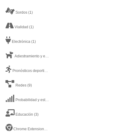
Sordos
(1)
Vialidad
(1)
Electrónica
(1)
Adiestramiento y estética canina
(1)
Pronósticos deportivos
(8)
Redes
(9)
Probabilidad y estadística
(6)
Educación
(3)
Chrome Extensiones
(1)