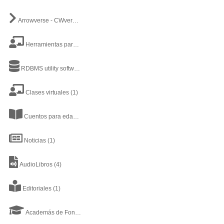
Arrowverse - CWverse
(3)
Herramientas para profesores
(9)
RDBMS utility software
(1)
Clases virtuales
(1)
Cuentos para edad preescolar
(1)
Noticias
(1)
AudioLibros
(4)
Editoriales
(1)
Academás de Fondos de Inversión
(2)