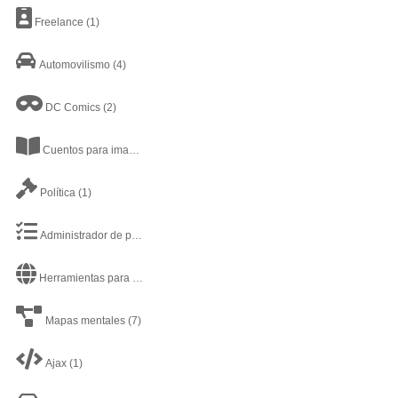
Freelance
(1)
Automovilismo
(4)
DC Comics
(2)
Cuentos para imaginar
(1)
Política
(1)
Administrador de proyectos
(13)
Herramientas para Desarrollador web
(5)
Mapas mentales
(7)
Ajax
(1)