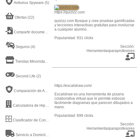
Antivirus Spyware
(5)
https://quizizz.com
Ofertas
(22)
quizizz.com Busque y cree pruebas gamificadas
y lecciones interactivas gratuitas para involucrar
a cualquier alumno.
Compartir documentos online
(21)
Popularidad: 931 clicks
Sección:
Seguros
(4)
Herramientasparaprofesores
Tiendas Minoristas
(7)
Second Life
(2)
https://excalidraw.com/
Comparación de Antivirus
(2)
Excalidraw es una herramienta de pizarra
colaborativa virtual que le permite esbozar
fácilmente diagramas que parecen dibujados a
Calculadora de Hipotecas MSN
(1)
mano.
Popularidad: 699 clicks
Clasificador de Contenido
(14)
Sección:
Herramientasparaprofesores
Servicio a Domicilio
(9)