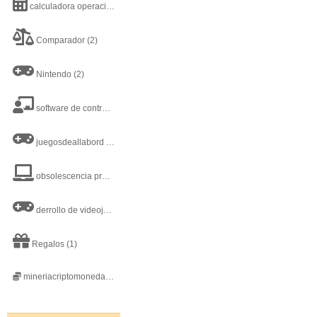
calculadora operaciones matematicas basicas
(3)
Comparador
(2)
Nintendo
(2)
software de control y administración escolar
(1)
juegosdeallabord
(2)
obsolescencia programada
(1)
derrollo de videojuegos
(1)
Regalos
(1)
mineriacriptomonedas
(1)