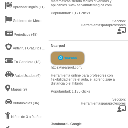
matemáticas siendo fáciles divertidas y
aplicables. www.selvamatemagica.com
Aprender Inglés
(11)
Popularidad: 1,171 clicks
Gobierno de México
(31)
Sección:
Herramientasparaprofesores
Periódicos
(48)
Nearpod
Antivirus Gratuitos
(19)
En Cartelera
(18)
https://nearpod.com/
Herramienta online para profesores con
AutosUsados
(6)
flexibilidad entre el aula, el aprendizaje a
distancia o el híbrido
Mapas
(9)
Popularidad: 1,135 clicks
Sección:
Automóviles
(36)
Herramientasparaprofesores
Niños de 3 a 9 años
(17)
Jamboard - Google