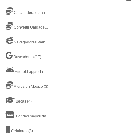
Calculadora de ahorros
(1)
Convertir Unidades Online
(3)
Navegadores Web de Internet
(4)
Buscadores
(17)
Android apps
(1)
Afores en México
(3)
Becas
(4)
Tiendas mayoristas
(1)
Celulares
(3)