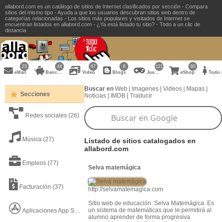
allabord.com es un catálogo de sitios de Internet clasificados por sección - Compara
sitios del mismo tipo - Ayuda a que los usuarios descubran sitios web dentro de
categorías relacionadas - Los sitios más populares y visitados de Internet se
encuentran listados en allabord.com - ¿Ya está listado tu sitio? - Todo a un clic de
distancia
23
44
67
8
121
80
eMail
Bancos
Video
Blogs
Juegos
eShop
Todo para la Mu
Buscar en
Web
|
Imagenes
|
Videos
|
Mapas
|
Secciones
Noticias
|
IMDB
|
Traducir
Redes sociales
(26)
Música
(27)
Listado de sitios catalogados en
allabord.com
Empleos
(77)
Selva matemágica
Facturación
(37)
http://selvamatemagica.com
Sitio web de educación. Selva Matemágica. Es
un sistema de matemáticas que le permitirá al
Aplicaciones App Store
(22)
alumno aprender de forma progresiva