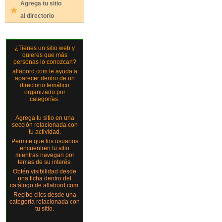
Agrega tu sitio
al directorio
¿Tienes un sitio web y
quieres que más
personas lo conozcan?
allabord.com te ayuda a
aparecer dentro de un
directorio temático
organizado por
categorías.
Agrega tu sitio en una
sección relacionada con
tu actividad.
Permite que los usuarios
encuentren tu sitio
mientras navegan por
temas de su interés.
Obtén visibilidad desde
una ficha dentro del
catálogo de allabord.com.
Recibe clics desde una
categoría relacionada con
tu sitio.