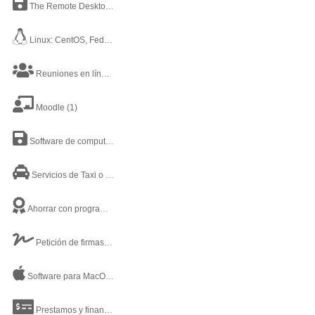
The Remote Desktop Software
(1)
Linux: CentOS, Fedora, RedHat
(2)
Reuniones en línea
(3)
Moodle
(1)
Software de computadora
(2)
Servicios de Taxi o Movilidad Privada
(1)
Ahorrar con programas de lealtad e incentivos
(1)
Petición de firmas
(1)
Software para MacOSX
(2)
Prestamos y financiamiento
(1)