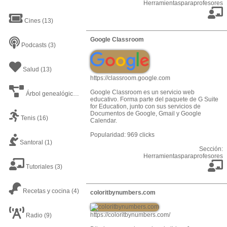
Herramientasparaprofesores
Cines
(13)
Google Classroom
Podcasts
(3)
Salud
(13)
https://classroom.google.com
Google Classroom es un servicio web
Árbol genealógico
(1)
educativo. Forma parte del paquete de G Suite
for Education, junto con sus servicios de
Documentos de Google, Gmail y Google
Tenis
(16)
Calendar.
Popularidad: 969 clicks
Santoral
(1)
Sección:
Herramientasparaprofesores
Tutoriales
(3)
Recetas y cocina
(4)
coloritbynumbers.com
https://coloritbynumbers.com/
Radio
(9)