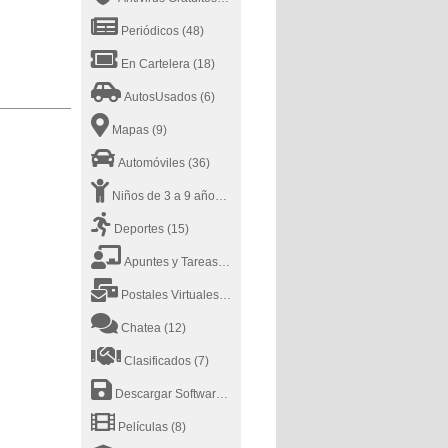
Periódicos
(48)
En Cartelera
(18)
AutosUsados
(6)
Mapas
(9)
Automóviles
(36)
Niños de 3 a 9 años
(17)
Deportes
(15)
Apuntes y Tareas
(38)
Postales Virtuales
(9)
Chatea
(12)
Clasificados
(7)
Descargar Software
(8)
Películas
(8)