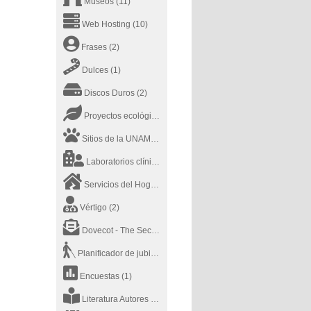
Museos
(11)
Web Hosting
(10)
Frases
(2)
Dulces
(1)
Discos Duros
(2)
Proyectos ecológicos
(2)
Sitios de la UNAM
(20)
Laboratorios clínicos
(1)
Servicios del Hogar
(7)
Vértigo
(2)
Dovecot - The Secure IMAP server
(1)
Planificador de jubilación
(1)
Encuestas
(1)
Literatura Autores
(2)