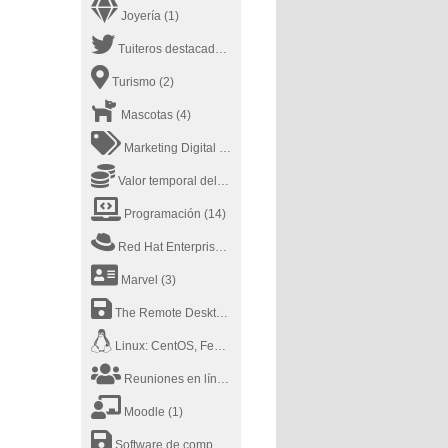
Joyería
(1)
Tuiteros destacados
(2)
Turismo
(2)
Mascotas
(4)
Marketing Digital
(5)
Valor temporal del dinero
(1)
Programación
(14)
Red Hat Enterprise Linux
(1)
Marvel
(3)
The Remote Desktop Software
(1)
Linux: CentOS, Fedora, RedHat
(2)
Reuniones en línea
(3)
Moodle
(1)
Software de computadora
(2)