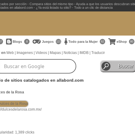
ficados por sección - Compara sitios del mismo tipo - Ayuda a que los usuarios descubran sit
ados en allabord.com - ¿Ya está listado tu sitio? - Todo a un clic de distancia
Blogs
Juegos
Todo para la Mujer
eShop
67
8
121
62
80
 en
Web
|
Imagenes
|
Videos
|
Mapas
|
Noticias
|
IMDB
|
Traducir
do de sitios catalogados en allabord.com
ces de la Rosa
://dulcesdelarosa.com.mx/
laridad: 1,389 clicks