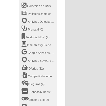
Colección de RSS
(0)
Películas completas en Youtube
(20)
Antivirus Detectar Archivo
(13)
Prenatal
(0)
Telefonía Móvil
(7)
Inmuebles y Bienes Raíces
(12)
Google Servicios
(25)
Antivirus Spyware
(5)
Ofertas
(22)
Compartir documentos online
(21)
Seguros
(4)
Tiendas Minoristas
(7)
Second Life
(2)