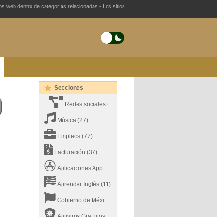
ios web dentro de categorías relacionadas - Los sitios
Secciones
Redes sociales
(26)
Música
(27)
Empleos
(77)
Facturación
(37)
Aplicaciones App Store
(22)
Aprender Inglés
(11)
Gobierno de México
(31)
Antivirus Gratuitos
(19)