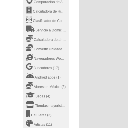
Comparación de Antivirus
(2)
Calculadora de Hipotecas MSN
(1)
Clasificador de Contenido
(14)
Servicio a Domicilio
(9)
Calculadora de ahorros
(1)
Convertir Unidades Online
(3)
Navegadores Web de Internet
(4)
Buscadores
(17)
Android apps
(1)
Afores en México
(3)
Becas
(4)
Tiendas mayoristas
(1)
Celulares
(3)
Artistas
(11)