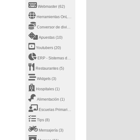
Webmaster
(62)
Herramientas OnLine
(43)
Conversor de divisas
(2)
Apuestas
(10)
Youtubers
(20)
ERP - Sistemas de planificación de recursos empresariales - Enterprise Resource Planning
Restaurantes
(5)
Widgets
(3)
Hospitales
(1)
Alimentación
(1)
Escuelas Primarias
(4)
Tips
(8)
Mensajería
(3)