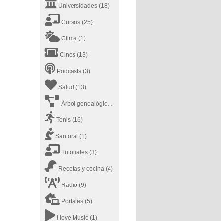
Universidades
(18)
Cursos
(25)
Clima
(1)
Cines
(13)
Podcasts
(3)
Salud
(13)
Árbol genealógico
(1)
Tenis
(16)
Santoral
(1)
Tutoriales
(3)
Recetas y cocina
(4)
Radio
(9)
Portales
(5)
I love Music
(1)