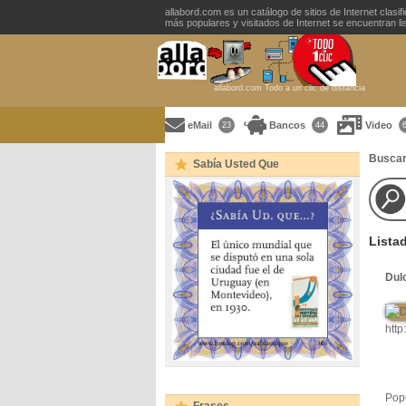
allabord.com es un catálogo de sitios de Internet clasi
más populares y visitados de Internet se encuentran list
allabord.com Todo a un clic de distancia
eMail
Bancos
Video
23
44
Buscar
Sabía Usted Que
Lista
Dul
http
Popu