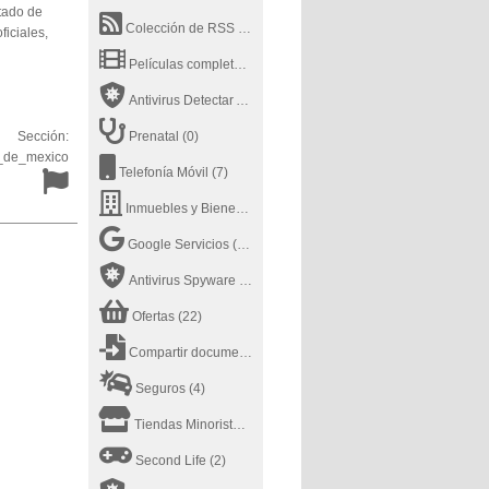
stado de
Colección de RSS
(0)
ficiales,
Películas completas en Youtube
(20)
Antivirus Detectar Archivo
(13)
Sección:
Prenatal
(0)
_de_mexico
Telefonía Móvil
(7)
Inmuebles y Bienes Raíces
(12)
Google Servicios
(25)
Antivirus Spyware
(5)
Ofertas
(22)
Compartir documentos online
(21)
Seguros
(4)
Tiendas Minoristas
(7)
Second Life
(2)