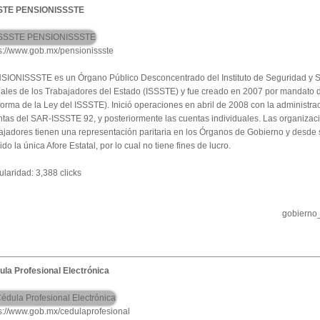
STE PENSIONISSSTE
s://www.gob.mx/pensionissste
SIONISSSTE es un Órgano Público Desconcentrado del Instituto de Seguridad y S
ales de los Trabajadores del Estado (ISSSTE) y fue creado en 2007 por mandato 
orma de la Ley del ISSSTE). Inició operaciones en abril de 2008 con la administra
tas del SAR-ISSSTE 92, y posteriormente las cuentas individuales. Las organizac
ajadores tienen una representación paritaria en los Órganos de Gobierno y desde 
ido la única Afore Estatal, por lo cual no tiene fines de lucro.
laridad: 3,388 clicks
gobierno
ula Profesional Electrónica
s://www.gob.mx/cedulaprofesional