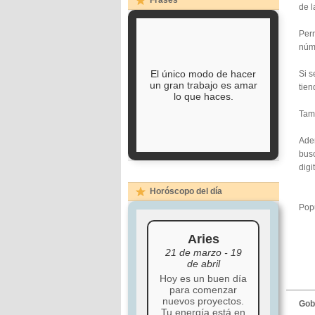
Frases
de l
Perm
núme
El único modo de hacer
Si s
un gran trabajo es amar
tien
lo que haces.
Tamb
Adem
busc
digi
Horóscopo del día
Popu
Aries
21 de marzo - 19
de abril
Hoy es un buen día
para comenzar
nuevos proyectos.
Gob
Tu energía está en