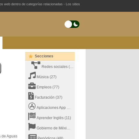
ios web dentro de categorías relacionadas - Los sitios
Secciones
Redes sociales
(26)
Música
(27)
Empleos
(77)
Facturación
(37)
Aplicaciones App Store
(22)
Aprender Inglés
(11)
Gobierno de México
(31)
ma de Aguas
Periódicos
(48)