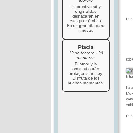
febrero
Tu creatividad y
originalidad
destacarán en
Popu
cualquier ámbito.
Es un gran día para
innovar.
Piscis
19 de febrero - 20
de marzo
CDM
El amor y la
amistad serán
protagonistas hoy.
htt
Disfruta de los
buenos momentos.
La a
Movi
cond
vehi
Popu