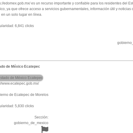
s://edomex.gob.mx/ es un recurso importante y confiable para los residentes del E
co, ya que ofrece acceso a servicios gubernamentales, información útil y noticias o
 en un solo lugar en línea.
laridad: 6,841 clicks
gobierno
ado de México Ecatepec
://www.ecatepec.gob.mx/
ierno de Ecatepec de Morelos
laridad: 5,830 clicks
Sección:
gobierno_de_mexico