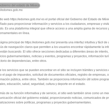
p://edomex.gob.mx
itio web https://edomex.gob.mx/ es el portal oficial del Gobierno del Estado de Méxi
ñado para proporcionar información y servicios a los ciudadanos, empresas y visit
do. Es una plataforma integral que ofrece acceso a una amplia gama de recursos y
ernamentales en línea.
ágina principal de https://edomex.gob.mx/ presenta una interfaz intuitiva y fácil de 
s de navegación claros que permiten a los usuarios encontrar rápidamente la in
están buscando. El sitio ofrece secciones dedicadas a diferentes áreas de interés
icios gubernamentales, noticias y eventos, programas y proyectos, información turís
ctorio de dependencias, entre otros.
e los servicios que se pueden encontrar en el sitio se incluyen trámites y servicios 
 el pago de impuestos, solicitud de documentos oficiales, registro de empresas, c
rmación pública, entre otros. También se proporciona información útil sobre progr
ales, educación, salud, seguridad, cultura y deporte en el estado.
ás de su función informativa y de servicio, el sitio web también sirve como un me
nicación oficial del gobierno estatal, proporcionando noticias, comunicados de p
alizaciones sobre políticas, programas y proyectos gubernamentales.