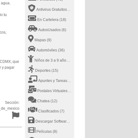
 agua.
Antivirus Gratuitos
(19)
do tu
En Cartelera
(18)
AutosUsados
(6)
cos,
Mapas
(9)
Automóviles
(36)
Niños de 3 a 9 años
(17)
la CDMX, que
r y pagar
Deportes
(15)
Apuntes y Tareas
(38)
Postales Virtuales
(9)
Chatea
(12)
Sección:
_de_mexico
Clasificados
(7)
Descargar Software
(8)
Películas
(8)