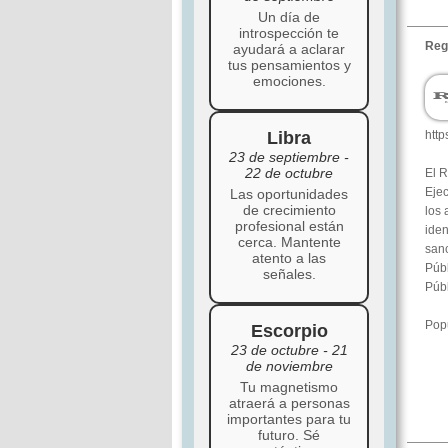
Un día de
introspección te
Reg
ayudará a aclarar
tus pensamientos y
emociones.
Libra
htt
23 de septiembre -
22 de octubre
El 
Ejec
Las oportunidades
de crecimiento
los 
profesional están
iden
cerca. Mantente
sanc
atento a las
Públ
señales.
Públ
Popu
Escorpio
23 de octubre - 21
de noviembre
Tu magnetismo
atraerá a personas
importantes para tu
futuro. Sé