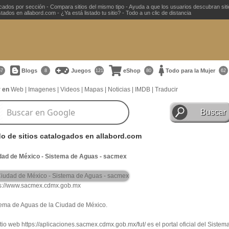
ficados por sección - Compara sitios del mismo tipo - Ayuda a que los usuarios descubran sit
ados en allabord.com - ¿Ya está listado tu sitio? - Todo a un clic de distancia
Blogs
Juegos
eShop
Todo para la Mujer
67
8
121
80
62
 en
Web
|
Imagenes
|
Videos
|
Mapas
|
Noticias
|
IMDB
|
Traducir
do de sitios catalogados en allabord.com
dad de México - Sistema de Aguas - sacmex
ps://www.sacmex.cdmx.gob.mx
tema de Aguas de la Ciudad de México.
itio web https://aplicaciones.sacmex.cdmx.gob.mx/fut/ es el portal oficial del Siste