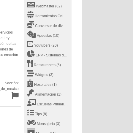
Webmaster
(62)
Herramientas OnLine
(43)
Conversor de divisas
(2)
ervicios
Apuestas
(10)
de Ley
ción de las
Youtubers
(20)
iones de
su creación
ERP - Sistemas de planificación de recursos empresariales - Enterprise Resource Planning
Restaurantes
(5)
Widgets
(3)
Sección:
Hospitales
(1)
_de_mexico
Alimentación
(1)
Escuelas Primarias
(4)
Tips
(8)
Mensajería
(3)