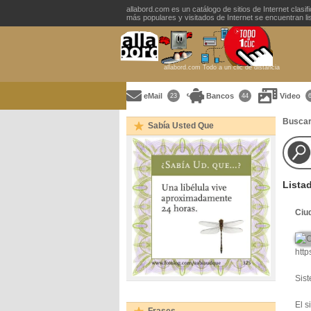
allabord.com es un catálogo de sitios de Internet clasi
más populares y visitados de Internet se encuentran list
allabord.com Todo a un clic de distancia
eMail
Bancos
Video
23
44
Buscar
Sabía Usted Que
Lista
Ciu
htt
Sis
El s