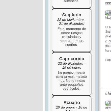
auténtico.
ISS
Sagitario
http
22 de noviembre -
21 de diciembre
PEN
Es el momento de
Soci
tomar riesgos
calculados y
(Ref
apostar por tus
cuen
sueños.
trab
ha s
Capricornio
Popu
22 de diciembre -
19 de enero
La perseverancia
será tu mejor aliada
hoy. No te rindas
ante pequeños
obstáculos.
Céd
Acuario
20 de enero - 18 de
http