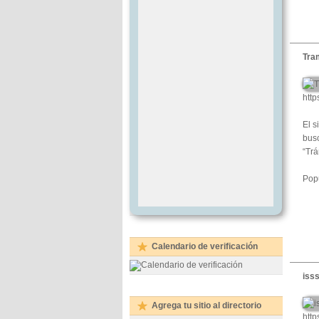
Tra
http
El s
busc
“Trá
Popu
Calendario de verificación
isss
Agrega tu sitio al directorio
http