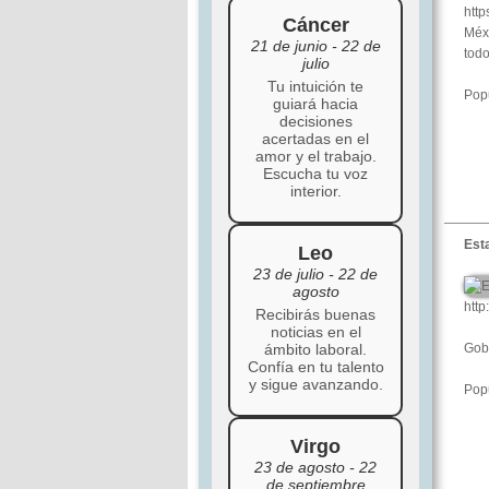
http
Cáncer
Méxi
21 de junio - 22 de
todo
julio
Tu intuición te
Popu
guiará hacia
decisiones
acertadas en el
amor y el trabajo.
Escucha tu voz
interior.
Est
Leo
23 de julio - 22 de
agosto
http
Recibirás buenas
noticias en el
ámbito laboral.
Gob
Confía en tu talento
y sigue avanzando.
Popu
Virgo
23 de agosto - 22
de septiembre