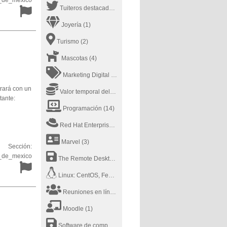
_de_mexico
Tuiteros destacados
(2)
Joyería
(1)
Turismo
(2)
Mascotas
(4)
Marketing Digital
(5)
trará con un
Valor temporal del dinero
(1)
tante:
Programación
(14)
Red Hat Enterprise Linux
(1)
Marvel
(3)
Sección:
_de_mexico
The Remote Desktop Software
(1)
Linux: CentOS, Fedora, RedHat
(2)
Reuniones en línea
(3)
Moodle
(1)
Software de computadora
(2)