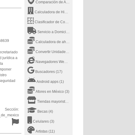
Comparación de Antivirus
(2)
Calculadora de Hipotecas MSN
(1)
Clasificador de Contenido
(14)
Servicio a Domicilio
(9)
168639
Calculadora de ahorros
(1)
Convertir Unidades Online
(3)
ecretariado
 jurídica a
Navegadores Web de Internet
(4)
la
 imponer
Buscadores
(17)
istro
 Seguridad
Android apps
(1)
Afores en México
(3)
Tiendas mayoristas
(1)
Sección:
Becas
(4)
_de_mexico
Celulares
(3)
Artistas
(11)