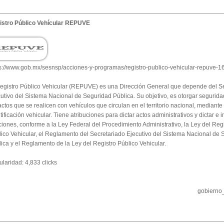
istro Público Vehícular REPUVE
ps://www.gob.mx/sesnsp/acciones-y-programas/registro-publico-vehicular-repuve-
Registro Público Vehicular (REPUVE) es una Dirección General que depende del S
utivo del Sistema Nacional de Seguridad Pública. Su objetivo, es otorgar seguridad
actos que se realicen con vehículos que circulan en el territorio nacional, mediante 
tificación vehicular. Tiene atribuciones para dictar actos administrativos y dictar e
iones, conforme a la Ley Federal del Procedimiento Administrativo, la Ley del Reg
ico Vehicular, el Reglamento del Secretariado Ejecutivo del Sistema Nacional de
ica y el Reglamento de la Ley del Registro Público Vehicular.
laridad: 4,833 clicks
gobierno