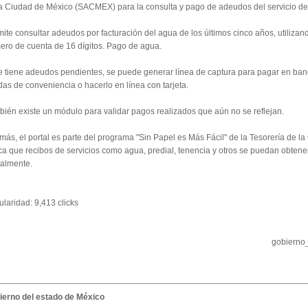
a Ciudad de México (SACMEX) para la consulta y pago de adeudos del servicio de
ite consultar adeudos por facturación del agua de los últimos cinco años, utilizan
ro de cuenta de 16 dígitos. Pago de agua.
e tiene adeudos pendientes, se puede generar línea de captura para pagar en ban
das de conveniencia o hacerlo en línea con tarjeta.
ién existe un módulo para validar pagos realizados que aún no se reflejan.
ás, el portal es parte del programa "Sin Papel es Más Fácil" de la Tesorería de 
a que recibos de servicios como agua, predial, tenencia y otros se puedan obtene
talmente.
laridad: 9,413 clicks
gobierno
ierno del estado de México