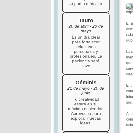
su punto más alto.
htt
Tauro
El s
20 de abril - 20 de
dise
mayo
esta
Es un día ideal
gub
para fortalecer
relaciones
personales y
La p
profesionales. La
menú
paciencia será
que 
clave.
serv
dire
Géminis
Entr
21 de mayo - 20 de
como
junio
info
Tu creatividad
soci
estará en su
máximo esplendor.
Aprovecha para
Adem
explorar nuevas
comu
ideas.
actu