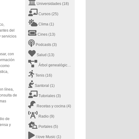
Universidades
(18)
Cursos
(25)
Clima
(1)
co,
antes del
Cines
(13)
 servicios
Podcasts
(3)
usar, con
Salud
(13)
formación
Árbol genealógico
(1)
, como
tica,
Tenis
(16)
Santoral
(1)
en línea,
onsulta de
Tutoriales
(3)
amas
Recetas y cocina
(4)
Radio
(9)
dio de
rensa y
Portales
(5)
I love Music
(1)