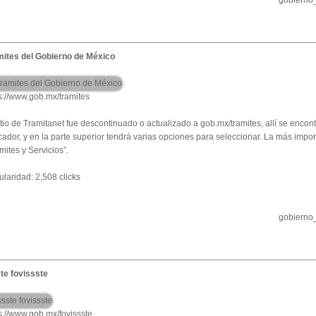
gobierno
mites del Gobierno de México
s://www.gob.mx/tramites
itio de Tramitanet fue descontinuado o actualizado a gob.mx/tramites, allí se encon
ador, y en la parte superior tendrá varias opciones para seleccionar. La más impor
mites y Servicios”.
laridad: 2,508 clicks
gobierno
te fovissste
s://www.gob.mx/fovissste