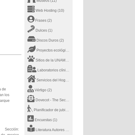
Museos
(11)
Web Hosting
(10)
Frases
(2)
Dulces
(1)
Discos Duros
(2)
Proyectos ecológicos
(2)
Sitios de la UNAM
(20)
Laboratorios clínicos
(1)
Servicios del Hogar
(7)
a de
Vértigo
(2)
an los
Dovecot - The Secure IMAP server
(1)
parque
Planificador de jubilación
(1)
Encuestas
(1)
Sección:
Literatura Autores
(2)