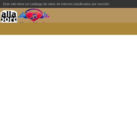
Este sitio tiene un catálogo de sitios de Internet clasificados por sección