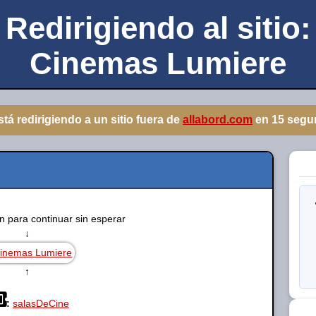
Redirigiendo al sitio:
Cinemas Lumiere
stá redirigiendo a un sitio fuera de
allabord.com
en
14
segu
en para continuar sin esperar
↓
↑
:
salasDeCine