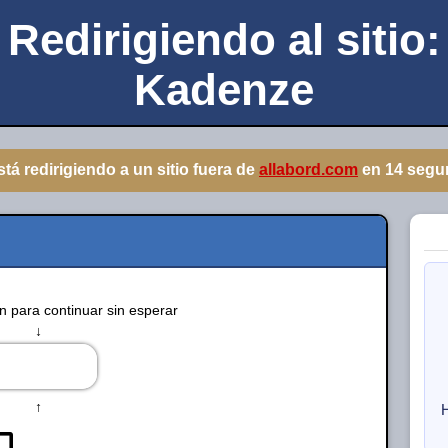
Redirigiendo al sitio:
Kadenze
stá redirigiendo a un sitio fuera de
allabord.com
en
13
segu
en para continuar sin esperar
↓
↑