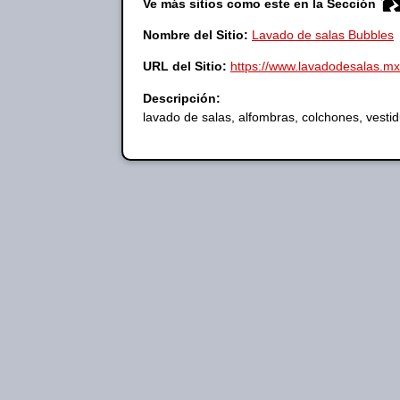
Ve más sitios como este en la Sección
Nombre del Sitio:
Lavado de salas Bubbles
URL del Sitio:
https://www.lavadodesalas.mx
Descripción:
lavado de salas, alfombras, colchones, vestidu