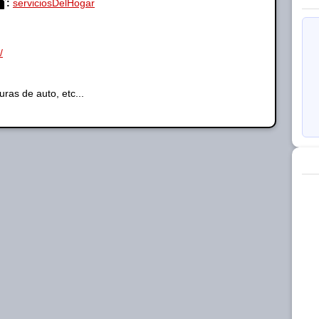
:
serviciosDelHogar
/
ras de auto, etc...