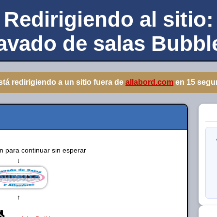
Redirigiendo al sitio:
avado de salas Bubbl
stá redirigiendo a un sitio fuera de
allabord.com
en
15
segu
en para continuar sin esperar
↓
↑